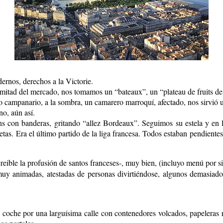
ernos, derechos a la Victorie.
mitad del mercado, nos tomamos un “bateaux”, un “plateau de fruits de
co campanario, a la sombra, un camarero marroquí, afectado, nos sirvió 
o, aún así.
s con banderas, gritando “allez Bordeaux”. Seguimos su estela y en l
tas. Era el último partido de la liga francesa. Todos estaban pendiente
reible la profusión de santos franceses-, muy bien, (incluyo menú por s
an muy animadas, atestadas de personas divirtiéndose, algunos dema
 coche por una larguísima calle con contenedores volcados, papeleras r